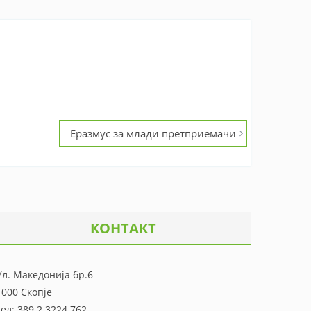
Eразмус за млади претприемачи
КОНТАКТ
Ул. Македонија бр.6
1000 Скопје
тел: 389 2 3224 762