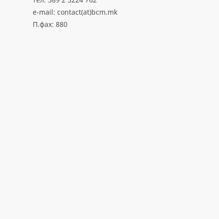
e-mail: contact(at)bcm.mk
П.фах: 880