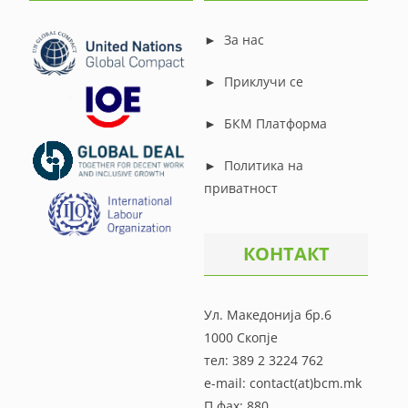
►
За нас
►
Приклучи се
►
БКМ Платформа
►
Политика на
приватност
КОНТАКТ
Ул. Македонија бр.6
1000 Скопје
тел: 389 2 3224 762
e-mail: contact(at)bcm.mk
П.фах: 880