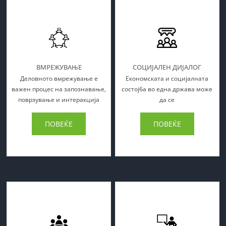
ВМРЕЖУВАЊЕ
СОЦИЈАЛЕН ДИЈАЛОГ
Деловното вмрежување е
Економската и социјалната
важен процес на запознавање,
состојба во една држава може
поврзување и интеракција
да се
ПОВЕЌЕ
ПОВЕЌЕ