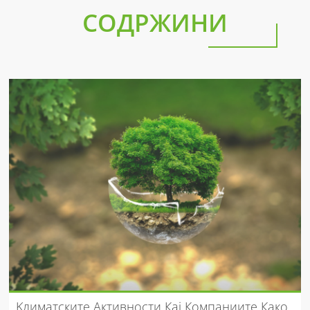
СОДРЖИНИ
Kлиматските Активности Кај Компаниите Како