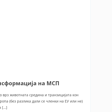
нсформација на МСП
о врз животната средина и транзицијата кон
опа (без разлика дали се членки на ЕУ или не)
 […]