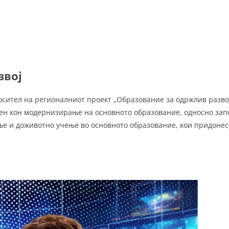
звој
осител на регионалниот проект „Образование за одржлив развој
чен кон модернизирање на основното образование, односно зап
е и доживотно учење во основното образование, кои придонес