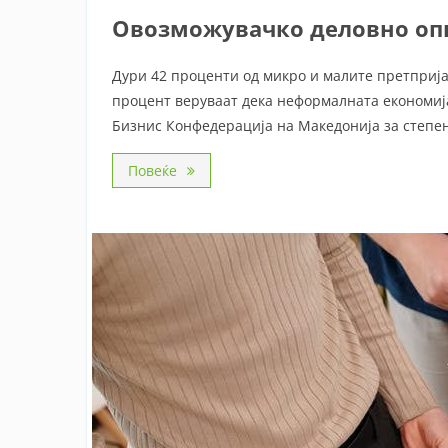
Овозможувачко деловно оп
Дури 42 проценти од микро и малите претприја
процент веруваат дека неформалната економија
Бизнис Конфедерација на Македонија за степен
Повеќе