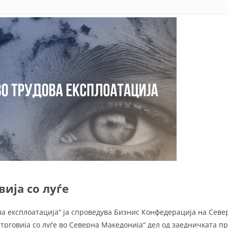
вија со луѓе
а експлоатација“ ја спроведува Бизнис Конфедерација на Сев
трговија со луѓе во Северна Македонија“ дел од заедничката п