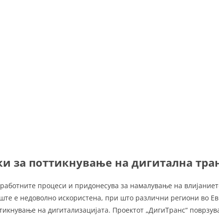
и за поттикнување на дигитална тра
 работните процеси и придонесува за намалување на влијаниет
уште е недоволно искористена, при што различни региони во Евр
икнување на дигитализацијата. Проектот „ДигиТранс“ поврзува