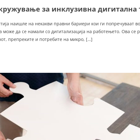
кружување за инклузивна дигитална
тија наишле на некакви правни бариери кои ги попречуваат во
 може да се намали со дигитализација на работењето. Ова се р
от, препреките и потребите на микро, […]