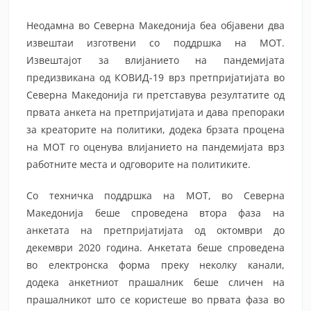
Неодамна во Северна Македонија беа објавени два
извештаи изготвени со поддршка на МОТ.
Извештајот за влијанието на пандемијата
предизвикана од КОВИД-19 врз претпријатијата во
Северна Македонија ги претставува резултатите од
првата анкета на претпријатијата и дава препораки
за креаторите на политики, додека брзата процена
на МОТ го оценува влијанието на пандемијата врз
работните места и одговорите на политиките.
Со техничка поддршка на МОТ, во Северна
Македонија беше спроведена втора фаза на
анкетата на претпријатијата од октомври до
декември 2020 година. Анкетата беше спроведена
во електронска форма преку неколку канали,
додека анкетниот прашалник беше сличен на
прашалникот што се користеше во првата фаза во