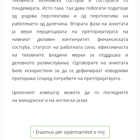
тековната економска состојба и состојбата со
пандемијата. Исто така, таа дава побогати податоци
од родова перспектива и од перспектива на
работењето од далечина. Втората фаза на анкетата
ја мери перцепцијата на претпријатијата на
нивниот деловен континуитет, финансиската
состојба, статусот на работната сила, ефективноста
на тековните владини мерки за поддршка и
деловното размислување. Одговорите на анкетата
биле искористени за да се дефинираат изводливи
препораки според потребите на претпријатијата.
Целосниот извештај можете да го погледнете
на
македонски
и на
англиски
јазик
Post
Erasmus për sipërmarrësit e rinj