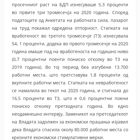
просечниот раст на БДП изнесуваше 5,3 проценти
во првите три тромесечја на 2020 година. Според
податоците од Анкетата на работната сила, пазарот
на труд покажал одредена отпорност. Стапката на
вработеност во третото тромесечје (Т3) изнесувала
54, 1 проценти, додека во првото тромесечје на 2020
година имаше пад на вработеноста на годишно ниво
(0,7 процентни поенти пониско отколку во Т3 на
2019 година). Во тој период беа изгубени 13.700
работни места, што претставува 1,8 проценти од
вкупните работни места. Стапката на невработеност
се намалила во текот на 2020 година, и стигнала до
16,5 проценти во Т3, што е 0,6 процентни поени
пониско отколку претходната година. Во едно
неодамнешно интервју, Заменикот на претседателот
на Владата задолжен за економски прашања изјавил
дека Владата спасила околу 80.000 работни места со
кризните економски стимулативни мерки.