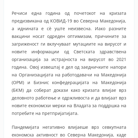
Речиси една година од почетокот на кризата
предизвикана од КОВИД-19 во Северна Македонија,
а иднината е сѐ уште неизвесна. Иако разните
вакцини носат одреден оптимизам, причините за
загриженост ги вклучуваат мутациите на вирусот и
новите информации од Светската здравствена
организација за истрајноста на вирусот во 2021
година. Овој извештај е дел од заедничките напори
на Организацијата на работодавачи на Македонија
(ОРМ) и Бизнис конфедерацијата на Македонија
(БКМ) да соберат докази како кризата влијае врз
деловното работење и одржливоста и да влијаат врз
новите економски мерки на Владата за поддршка на
потребите на претпријатијата.
Пандемијата негативно влијаеше врз севкупната
економска активност во Северна Македонија, каде