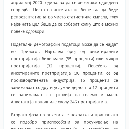
април-мај 2020 година, за да се овозможи одредена
споредба. Целта на анкетата не беше таа да биде
репрезентативна во чисто статистичка смисла, туку
нејзината цел беше да се соберат колку што е можно
повеќе одговори.
Подетални демографски податоци може да се најдат
во Прилогот. Најголем број од анкетираните
претпријатија биле мали (35 проценти) или микро
претпријатија (32 проценти). Повеќето од
анкетираните претпријатија (30 проценти) се од
производствената индустрија, 15 проценти се
занимаваат со други услужни дејност, а 12 проценти
се занимаваат со трговија на големо и мало.
Анкетата ја пополниле околу 246 претпријатија.
Втората фаза на анкетата е пократка и прашањата
се подобро приспособени за проучување на