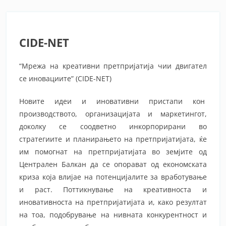
CIDE-NET
“Мрежа на креативни претпријатија чии двигател
се иновациите” (CIDE-NET)
Новите идеи и иновативни пристапи кон
производството, организацијата и маркетингот,
доколку се соодветно инкорпорирани во
стратегиите и планирањето на претпријатијата, ќе
им помогнат на претпријатијата во земјите од
Централен Балкан да се опорават од економската
криза која влијае на потенцијалите за вработување
и раст. Поттикнување на креативноста и
иновативноста на претпријатијата и, како резултат
на тоа, подобрување на нивната конкурентност и