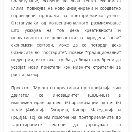
вработување, особено во оваа тешка економска
клима, повикува на ново дизајнирани и соодветно
спроведени програми за претприемачко учење.
Отстапувајќи од конвенционалното размислување
што укажува на тоа дека креативноста и
иновативноста се релевантни за одредени “нови”
економски сектори, може да се потврди дека
бизнисите во “постарите”, повеќе “традиционални”
индустрии, исто така, треба да бидат охрабрени да
усвојат нови пристапи кон нивните стратегии за
раст и развој.
Проектот “Мрежа на креативни претпријатија чии
двигател се иновациите” (CIDE-NET) е
имплементиран од шест (6) организации од пет (5)
земји (Албанија, Бугарија, Кипар, Македонија и
Грција). Тој ќе им помогне на претприемачите во
таргетираните сектори да управуваат со
конкурентни и остварливи бизниси и да ја подобрат