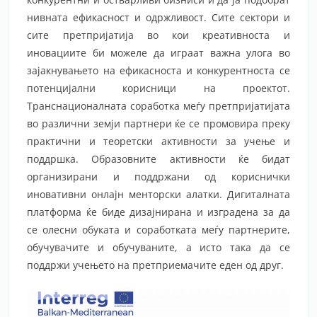
нивната ефикасност и одржливост. Сите сектори и
сите претпријатија во кои креативноста и
иновациите би можеле да играат важна улога во
зајакнувањето на ефикасноста и конкурентноста се
потенцијални корисници на проектот.
Транснационалната соработка меѓу претпријатијата
во различни земји партнери ќе се промовира преку
практични и теоретски активности за учење и
поддршка. Образовните активности ќе бидат
организирани и поддржани од кориснички
иновативни онлајн менторски алатки. Дигиталната
платформа ќе биде дизајнирана и изградена за да
се олесни обуката и соработката меѓу партнерите,
обучувачите и обучуваните, а исто така да се
поддржи учењето на претприемачите еден од друг.