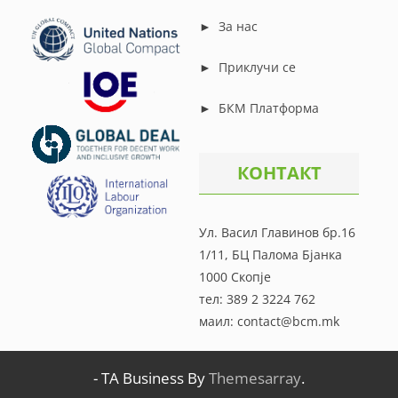
►
За нас
►
Приклучи се
►
БКМ Платформа
КОНТАКТ
Ул. Васил Главинов бр.16
1/11, БЦ Палома Бјанка
1000 Скопје
тел: 389 2 3224 762
маил: contact@bcm.mk
-
TA Business By
Themesarray
.