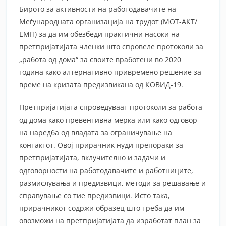
Бирото за активности на работодавачите на
Меѓународната организација на трудот (МОТ-АКТ/
ЕМП) за да им обезбеди практични насоки на
претпријатијата членки што спровеле протоколи за
„работа од дома“ за своите вработени во 2020
година како алтернативно привремено решение за
време на кризата предизвикана од КОВИД-19.
Претпријатијата спроведуваат протоколи за работа
од дома како превентивна мерка или како одговор
на наредба од владата за ограничување на
контактот. Овој прирачник нуди препораки за
претпријатијата, вклучително и задачи и
одговорности на работодавачите и работниците,
размислувања и предизвици, методи за решавање и
справување со тие предизвици. Исто така,
прирачникот содржи образец што треба да им
овозможи на претпријатијата да изработат план за