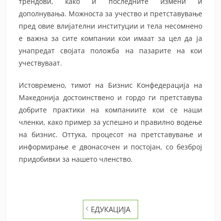
трендови, како и последните измени и
дополнувања. Можноста за учество и претставување
пред овие влијателни институции и тела несомнено
е важна за сите компании кои имаат за цел да ја
унапредат својата положба на пазарите на кои
учествуваат.
Истовремено, тимот на Бизнис Конфедерација на
Македонија достоинствено и гордо ги претставува
добрите практики на компаниите кои се наши
членки, како пример за успешно и правилно водење
на бизнис. Оттука, процесот на претставување и
информирање е двонасочен и постојан, со безброј
придобивки за нашето членство.
Post
ЕДУКАЦИЈА